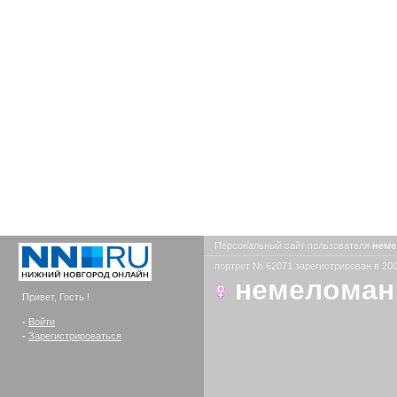
Персональный сайт пользователя
нем
портрет № 62071 зарегистрирован в 200
немеломан
Привет, Гость !
-
Войти
-
Зарегистрироваться