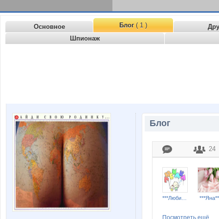
Блог
( 1 )
Основное
Др
Шпионаж
Блог
24
***Любимка***
***Яна**
Посмотреть ещё