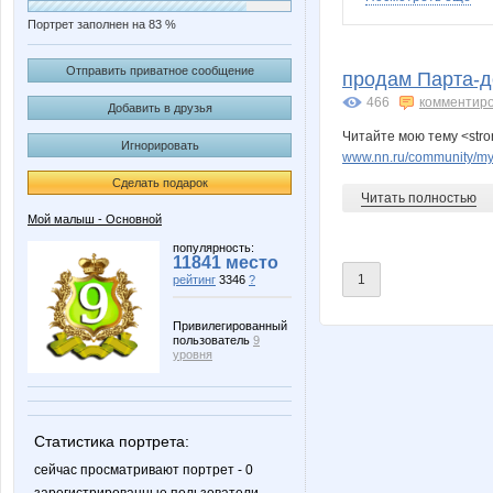
Портрет заполнен на 83 %
AnnaSi
Barbra
Отправить приватное сообщение
продам Парта-д
466
комментир
Добавить в друзья
Читайте мою тему <stro
Игнорировать
Katarin@
KateHo
www.nn.ru/community/my_
Сделать подарок
Читать полностью
Мой малыш - Основной
MilaVitsa
Mixxxx
популярность:
11841 место
1
рейтинг
3346
?
Привилегированный
пользователь
9
Nice-looking
OleOk
уровня
Статистика портрета:
Sunnynat*
T@mari
сейчас просматривают портрет - 0