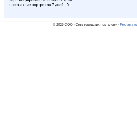
зарегистрированные пользователи
посетившие портрет за 7 дней - 0
anniiss
anutik3
© 2026 ООО «Сеть городских порталов» ·
Реклама н
gorjulval
irulen
mapiks
natali_s
Ёжик Нафанаил
бэста
Юлянчикк
Алмазик